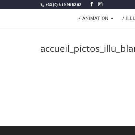
+33 (0) 6 19 98 82 02
/ ANIMATION
/ IL
accueil_pictos_illu_bl