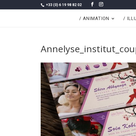
+33 (0) 6 19 98 82 02
/ ANIMATION
/ IL
Annelyse_institut_co