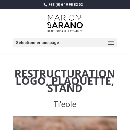
+33 (0) 6 19 98 82 02
Sélectionner une page
RESTRUCTURATION
LOGO, PLAQUETTE,
STAND
Ti’eole