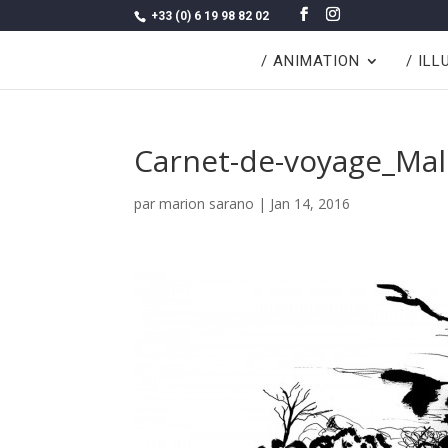
+33 (0) 6 19 98 82 02
/ ANIMATION
/ IL
Carnet-de-voyage_Mal
par
marion sarano
|
Jan 14, 2016