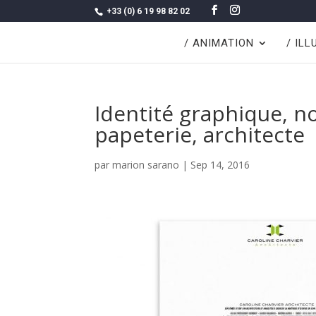
+33 (0) 6 19 98 82 02
/ ANIMATION
/ IL
Identité graphique, no
papeterie, architecte
par
marion sarano
|
Sep 14, 2016