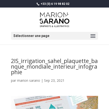
+33 (0) 6 19 98 82 02
Sélectionner une page
2IS_irrigation_sahel_plaquette_ba
nque_mondiale_interieur_infogra
phie
par
marion sarano
|
Sep 23, 2021